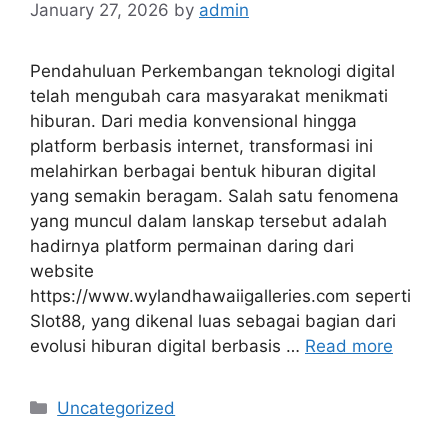
January 27, 2026
by
admin
Pendahuluan Perkembangan teknologi digital
telah mengubah cara masyarakat menikmati
hiburan. Dari media konvensional hingga
platform berbasis internet, transformasi ini
melahirkan berbagai bentuk hiburan digital
yang semakin beragam. Salah satu fenomena
yang muncul dalam lanskap tersebut adalah
hadirnya platform permainan daring dari
website
https://www.wylandhawaiigalleries.com seperti
Slot88, yang dikenal luas sebagai bagian dari
evolusi hiburan digital berbasis …
Read more
Categories
Uncategorized