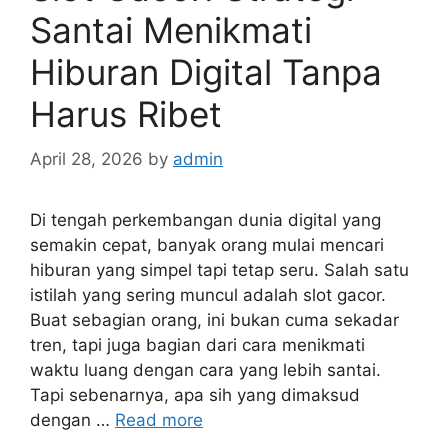
Santai Menikmati
Hiburan Digital Tanpa
Harus Ribet
April 28, 2026
by
admin
Di tengah perkembangan dunia digital yang
semakin cepat, banyak orang mulai mencari
hiburan yang simpel tapi tetap seru. Salah satu
istilah yang sering muncul adalah slot gacor.
Buat sebagian orang, ini bukan cuma sekadar
tren, tapi juga bagian dari cara menikmati
waktu luang dengan cara yang lebih santai.
Tapi sebenarnya, apa sih yang dimaksud
dengan …
Read more