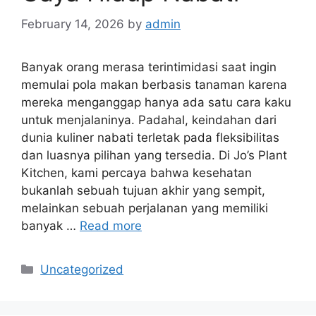
February 14, 2026
by
admin
Banyak orang merasa terintimidasi saat ingin
memulai pola makan berbasis tanaman karena
mereka menganggap hanya ada satu cara kaku
untuk menjalaninya. Padahal, keindahan dari
dunia kuliner nabati terletak pada fleksibilitas
dan luasnya pilihan yang tersedia. Di Jo’s Plant
Kitchen, kami percaya bahwa kesehatan
bukanlah sebuah tujuan akhir yang sempit,
melainkan sebuah perjalanan yang memiliki
banyak …
Read more
Categories
Uncategorized