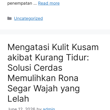
penempatan …
Read more
Categories
Uncategorized
Mengatasi Kulit Kusam
akibat Kurang Tidur:
Solusi Cerdas
Memulihkan Rona
Segar Wajah yang
Lelah
June 12, 2026
by
admin