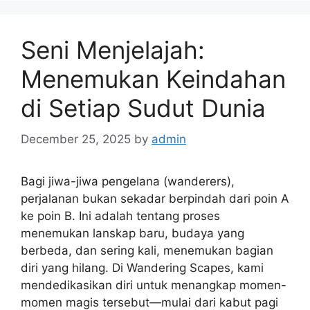
Seni Menjelajah:
Menemukan Keindahan
di Setiap Sudut Dunia
December 25, 2025
by
admin
Bagi jiwa-jiwa pengelana (wanderers),
perjalanan bukan sekadar berpindah dari poin A
ke poin B. Ini adalah tentang proses
menemukan lanskap baru, budaya yang
berbeda, dan sering kali, menemukan bagian
diri yang hilang. Di Wandering Scapes, kami
mendedikasikan diri untuk menangkap momen-
momen magis tersebut—mulai dari kabut pagi