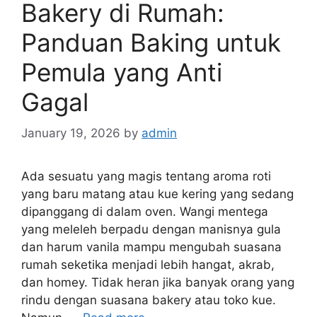
Bakery di Rumah:
Panduan Baking untuk
Pemula yang Anti
Gagal
January 19, 2026
by
admin
Ada sesuatu yang magis tentang aroma roti
yang baru matang atau kue kering yang sedang
dipanggang di dalam oven. Wangi mentega
yang meleleh berpadu dengan manisnya gula
dan harum vanila mampu mengubah suasana
rumah seketika menjadi lebih hangat, akrab,
dan homey. Tidak heran jika banyak orang yang
rindu dengan suasana bakery atau toko kue.