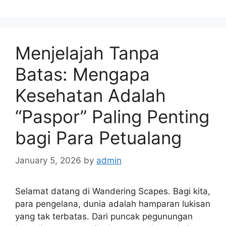
Menjelajah Tanpa
Batas: Mengapa
Kesehatan Adalah
“Paspor” Paling Penting
bagi Para Petualang
January 5, 2026
by
admin
Selamat datang di Wandering Scapes. Bagi kita,
para pengelana, dunia adalah hamparan lukisan
yang tak terbatas. Dari puncak pegunungan