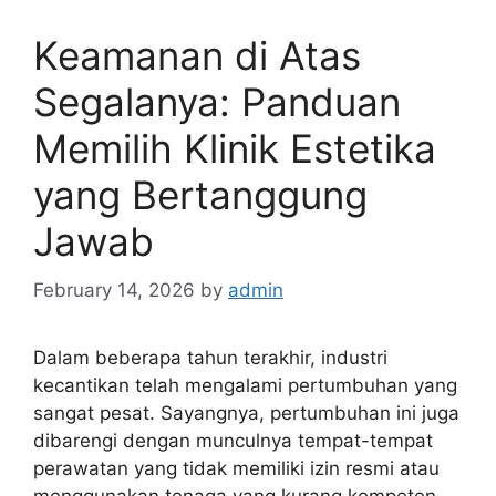
Keamanan di Atas
Segalanya: Panduan
Memilih Klinik Estetika
yang Bertanggung
Jawab
February 14, 2026
by
admin
Dalam beberapa tahun terakhir, industri
kecantikan telah mengalami pertumbuhan yang
sangat pesat. Sayangnya, pertumbuhan ini juga
dibarengi dengan munculnya tempat-tempat
perawatan yang tidak memiliki izin resmi atau