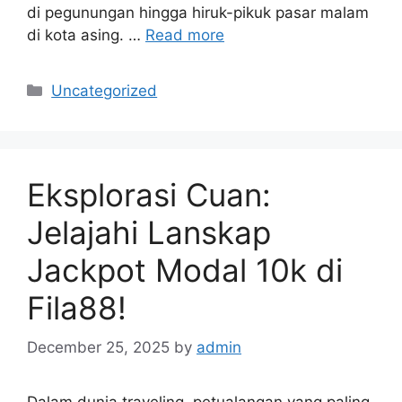
di pegunungan hingga hiruk-pikuk pasar malam
di kota asing. …
Read more
Categories
Uncategorized
Eksplorasi Cuan:
Jelajahi Lanskap
Jackpot Modal 10k di
Fila88!
December 25, 2025
by
admin