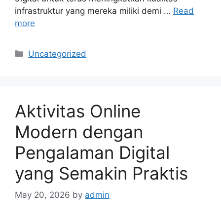
infrastruktur yang mereka miliki demi …
Read
more
Categories
Uncategorized
Aktivitas Online
Modern dengan
Pengalaman Digital
yang Semakin Praktis
May 20, 2026
by
admin