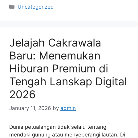
Categories
Uncategorized
Jelajah Cakrawala
Baru: Menemukan
Hiburan Premium di
Tengah Lanskap Digital
2026
January 11, 2026
by
admin
Dunia petualangan tidak selalu tentang
mendaki gunung atau menyeberangi lautan. Di