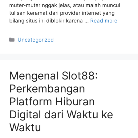
muter-muter nggak jelas, atau malah muncul
tulisan keramat dari provider internet yang
bilang situs ini diblokir karena …
Read more
Categories
Uncategorized
Mengenal Slot88:
Perkembangan
Platform Hiburan
Digital dari Waktu ke
Waktu