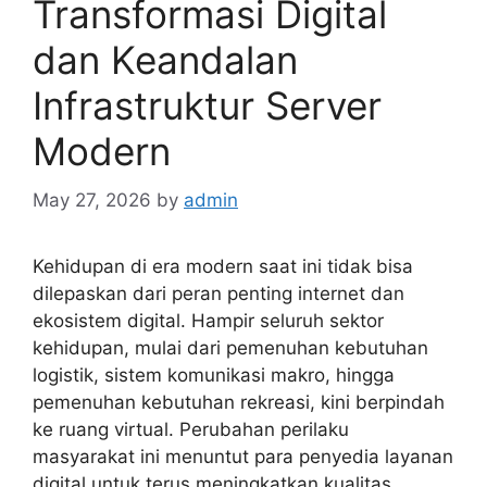
Transformasi Digital
dan Keandalan
Infrastruktur Server
Modern
May 27, 2026
by
admin
Kehidupan di era modern saat ini tidak bisa
dilepaskan dari peran penting internet dan
ekosistem digital. Hampir seluruh sektor
kehidupan, mulai dari pemenuhan kebutuhan
logistik, sistem komunikasi makro, hingga
pemenuhan kebutuhan rekreasi, kini berpindah
ke ruang virtual. Perubahan perilaku
masyarakat ini menuntut para penyedia layanan
digital untuk terus meningkatkan kualitas