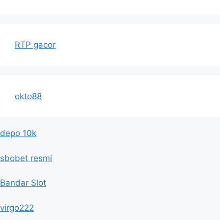
RTP gacor
okto88
depo 10k
sbobet resmi
Bandar Slot
virgo222