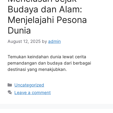
Budaya dan Alam:
Menjelajahi Pesona
Dunia
August 12, 2025
by
admin
Temukan keindahan dunia lewat cerita
pemandangan dan budaya dari berbagai
destinasi yang menakjubkan.
Categories
Uncategorized
Leave a comment