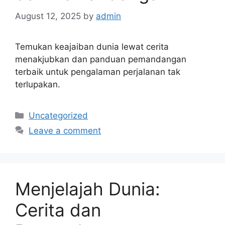
August 12, 2025
by
admin
Temukan keajaiban dunia lewat cerita
menakjubkan dan panduan pemandangan
terbaik untuk pengalaman perjalanan tak
terlupakan.
Categories
Uncategorized
Leave a comment
Menjelajah Dunia:
Cerita dan