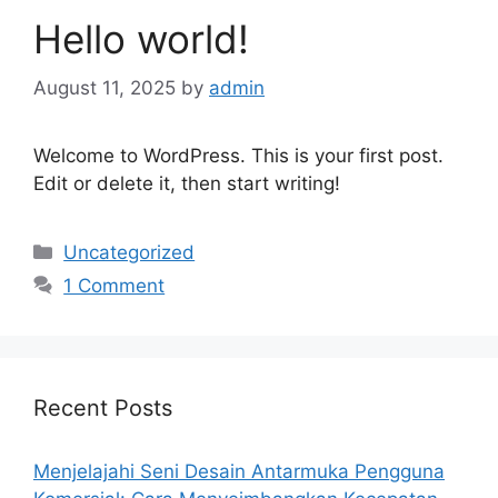
Hello world!
August 11, 2025
by
admin
Welcome to WordPress. This is your first post.
Edit or delete it, then start writing!
Categories
Uncategorized
1 Comment
Recent Posts
Menjelajahi Seni Desain Antarmuka Pengguna