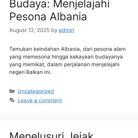
Budaya: Menjelajahi
Pesona Albania
August 12, 2025
by
admin
Temukan keindahan Albania, dari pesona alam
yang memesona hingga kekayaan budayanya
yang memikat, dalam perjalanan menjelajahi
negeri Balkan ini.
Categories
Uncategorized
Leave a comment
Menelusuri Jejak