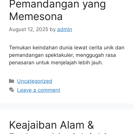
Pemandangan yang
Memesona
August 12, 2025
by
admin
Temukan keindahan dunia lewat cerita unik dan
pemandangan spektakuler, menggugah rasa
penasaran untuk menjelajah lebih jauh.
Categories
Uncategorized
Leave a comment
Keajaiban Alam &