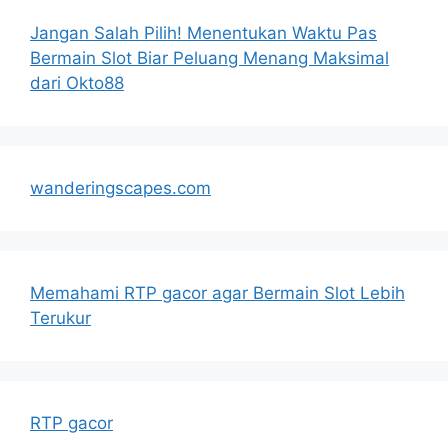
Jangan Salah Pilih! Menentukan Waktu Pas
Bermain Slot Biar Peluang Menang Maksimal
dari Okto88
wanderingscapes.com
Memahami RTP gacor agar Bermain Slot Lebih
Terukur
RTP gacor