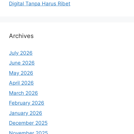
Digital Tanpa Harus Ribet
Archives
July 2026
June 2026
May 2026
April 2026
March 2026
February 2026
January 2026
December 2025
November 2025