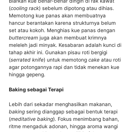
Biarkan kue benar-benar dingin di rak kawat
(
cooling rack
) sebelum dipotong atau dihias.
Memotong kue panas akan membuatnya
hancur berantakan karena strukturnya belum
set atau kokoh. Menghias kue panas dengan
buttercream
juga akan membuat krimnya
meleleh jadi minyak. Kesabaran adalah kunci di
tahap akhir ini. Gunakan pisau roti bergigi
(
serrated knife
) untuk memotong
cake
atau roti
agar potongannya rapi dan tidak menekan kue
hingga gepeng.
Baking sebagai Terapi
Lebih dari sekadar menghasilkan makanan,
baking
sering dianggap sebagai bentuk terapi
(
meditative baking
). Fokus menimbang bahan,
ritme mengaduk adonan, hingga aroma wangi