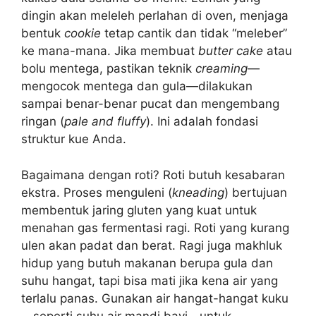
dingin akan meleleh perlahan di oven, menjaga
bentuk
cookie
tetap cantik dan tidak “meleber”
ke mana-mana. Jika membuat
butter cake
atau
bolu mentega, pastikan teknik
creaming
—
mengocok mentega dan gula—dilakukan
sampai benar-benar pucat dan mengembang
ringan (
pale and fluffy
). Ini adalah fondasi
struktur kue Anda.
Bagaimana dengan roti? Roti butuh kesabaran
ekstra. Proses menguleni (
kneading
) bertujuan
membentuk jaring gluten yang kuat untuk
menahan gas fermentasi ragi. Roti yang kurang
ulen akan padat dan berat. Ragi juga makhluk
hidup yang butuh makanan berupa gula dan
suhu hangat, tapi bisa mati jika kena air yang
terlalu panas. Gunakan air hangat-hangat kuku
—seperti suhu air mandi bayi—untuk