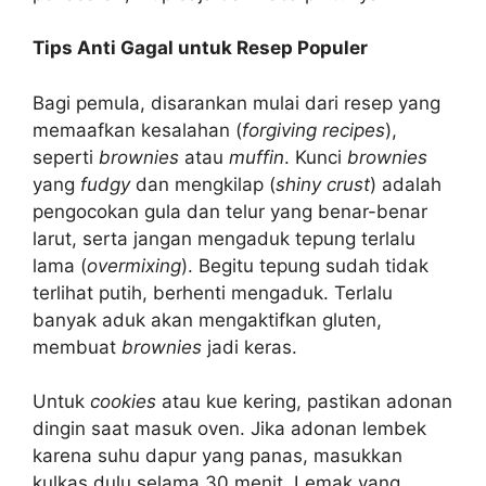
Tips Anti Gagal untuk Resep Populer
Bagi pemula, disarankan mulai dari resep yang
memaafkan kesalahan (
forgiving recipes
),
seperti
brownies
atau
muffin
. Kunci
brownies
yang
fudgy
dan mengkilap (
shiny crust
) adalah
pengocokan gula dan telur yang benar-benar
larut, serta jangan mengaduk tepung terlalu
lama (
overmixing
). Begitu tepung sudah tidak
terlihat putih, berhenti mengaduk. Terlalu
banyak aduk akan mengaktifkan gluten,
membuat
brownies
jadi keras.
Untuk
cookies
atau kue kering, pastikan adonan
dingin saat masuk oven. Jika adonan lembek
karena suhu dapur yang panas, masukkan
kulkas dulu selama 30 menit. Lemak yang