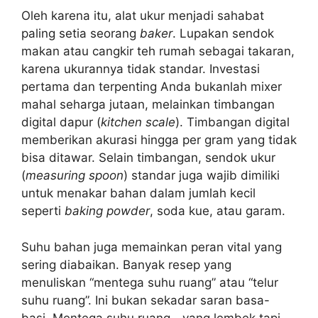
Oleh karena itu, alat ukur menjadi sahabat
paling setia seorang
baker
. Lupakan sendok
makan atau cangkir teh rumah sebagai takaran,
karena ukurannya tidak standar. Investasi
pertama dan terpenting Anda bukanlah mixer
mahal seharga jutaan, melainkan timbangan
digital dapur (
kitchen scale
). Timbangan digital
memberikan akurasi hingga per gram yang tidak
bisa ditawar. Selain timbangan, sendok ukur
(
measuring spoon
) standar juga wajib dimiliki
untuk menakar bahan dalam jumlah kecil
seperti
baking powder
, soda kue, atau garam.
Suhu bahan juga memainkan peran vital yang
sering diabaikan. Banyak resep yang
menuliskan “mentega suhu ruang” atau “telur
suhu ruang”. Ini bukan sekadar saran basa-
basi. Mentega suhu ruang—yang lembek tapi