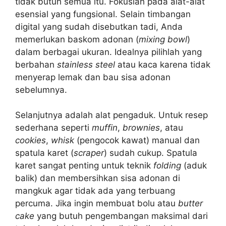
tidak butuh semua itu. Fokuslah pada alat-alat
esensial yang fungsional. Selain timbangan
digital yang sudah disebutkan tadi, Anda
memerlukan baskom adonan (
mixing bowl
)
dalam berbagai ukuran. Idealnya pilihlah yang
berbahan
stainless steel
atau kaca karena tidak
menyerap lemak dan bau sisa adonan
sebelumnya.
Selanjutnya adalah alat pengaduk. Untuk resep
sederhana seperti
muffin
,
brownies
, atau
cookies
,
whisk
(pengocok kawat) manual dan
spatula karet (
scraper
) sudah cukup. Spatula
karet sangat penting untuk teknik
folding
(aduk
balik) dan membersihkan sisa adonan di
mangkuk agar tidak ada yang terbuang
percuma. Jika ingin membuat bolu atau
butter
cake
yang butuh pengembangan maksimal dari