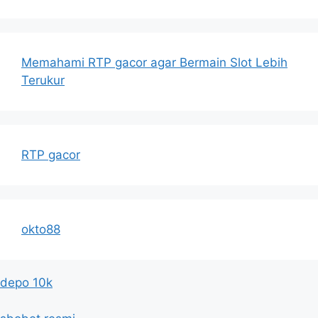
Memahami RTP gacor agar Bermain Slot Lebih
Terukur
RTP gacor
okto88
depo 10k