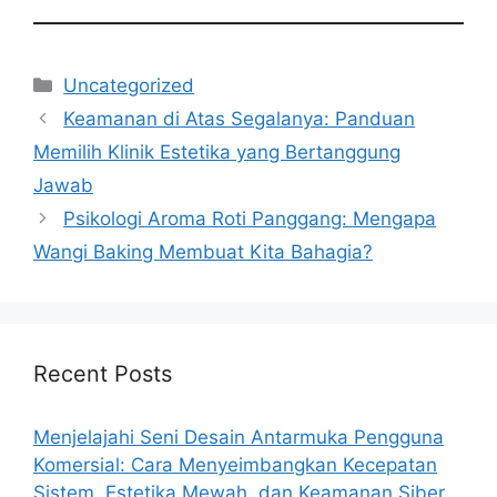
Categories
Uncategorized
Keamanan di Atas Segalanya: Panduan
Memilih Klinik Estetika yang Bertanggung
Jawab
Psikologi Aroma Roti Panggang: Mengapa
Wangi Baking Membuat Kita Bahagia?
Recent Posts
Menjelajahi Seni Desain Antarmuka Pengguna
Komersial: Cara Menyeimbangkan Kecepatan
Sistem, Estetika Mewah, dan Keamanan Siber