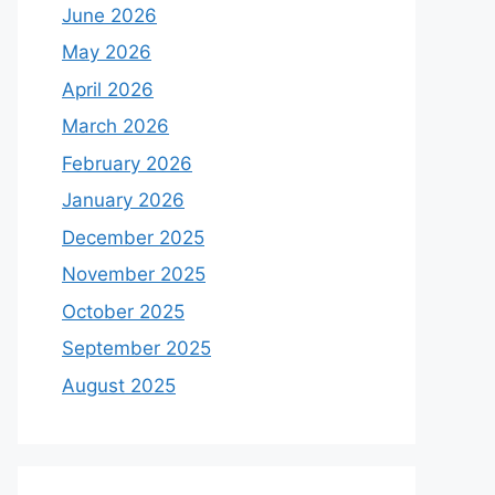
June 2026
May 2026
April 2026
March 2026
February 2026
January 2026
December 2025
November 2025
October 2025
September 2025
August 2025