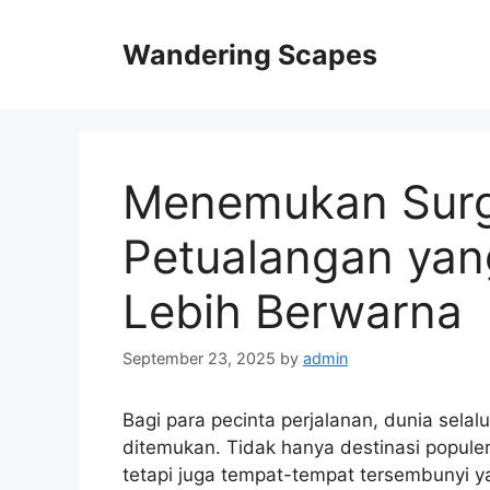
Skip
to
Wandering Scapes
content
Menemukan Surg
Petualangan ya
Lebih Berwarna
September 23, 2025
by
admin
Bagi para pecinta perjalanan, dunia sel
ditemukan. Tidak hanya destinasi populer 
tetapi juga tempat-tempat tersembunyi y