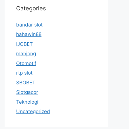
Categories
bandar slot
hahawin88
IJOBET
mahjong
Otomotif
rtp slot
SBOBET
Slotgacor
Teknologi
Uncategorized