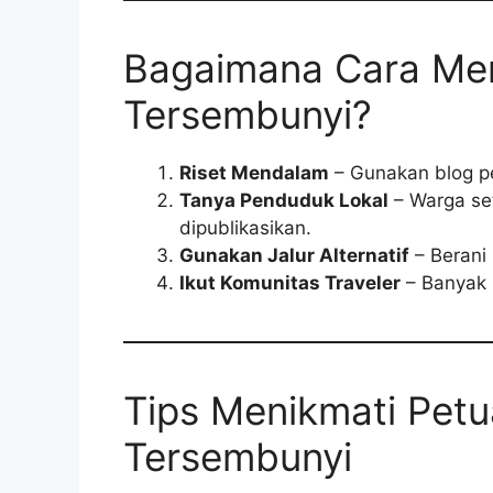
Bagaimana Cara Me
Tersembunyi?
Riset Mendalam
– Gunakan blog pe
Tanya Penduduk Lokal
– Warga set
dipublikasikan.
Gunakan Jalur Alternatif
– Berani 
Ikut Komunitas Traveler
– Banyak 
Tips Menikmati Petu
Tersembunyi