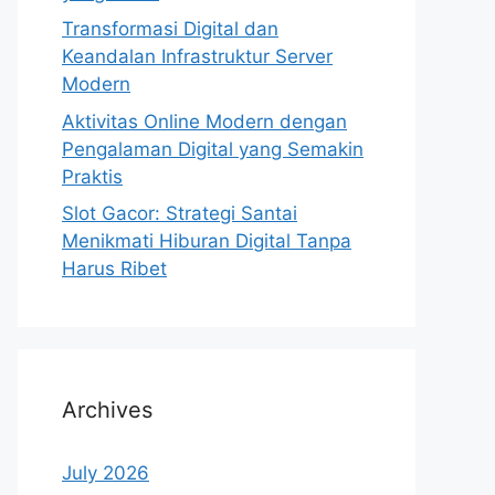
Transformasi Digital dan
Keandalan Infrastruktur Server
Modern
Aktivitas Online Modern dengan
Pengalaman Digital yang Semakin
Praktis
Slot Gacor: Strategi Santai
Menikmati Hiburan Digital Tanpa
Harus Ribet
Archives
July 2026