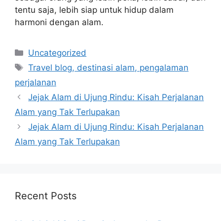
tentu saja, lebih siap untuk hidup dalam
harmoni dengan alam.
Categories
Uncategorized
Tags
Travel blog, destinasi alam, pengalaman
perjalanan
Jejak Alam di Ujung Rindu: Kisah Perjalanan
Alam yang Tak Terlupakan
Jejak Alam di Ujung Rindu: Kisah Perjalanan
Alam yang Tak Terlupakan
Recent Posts