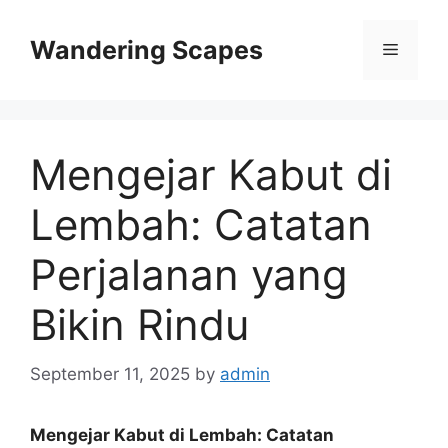
Skip
to
Wandering Scapes
Menu
content
Mengejar Kabut di
Lembah: Catatan
Perjalanan yang
Bikin Rindu
September 11, 2025
by
admin
Mengejar Kabut di Lembah: Catatan