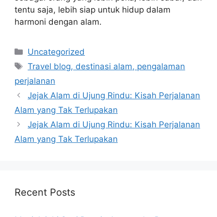
tentu saja, lebih siap untuk hidup dalam
harmoni dengan alam.
Categories
Uncategorized
Tags
Travel blog, destinasi alam, pengalaman
perjalanan
Jejak Alam di Ujung Rindu: Kisah Perjalanan
Alam yang Tak Terlupakan
Jejak Alam di Ujung Rindu: Kisah Perjalanan
Alam yang Tak Terlupakan
Recent Posts