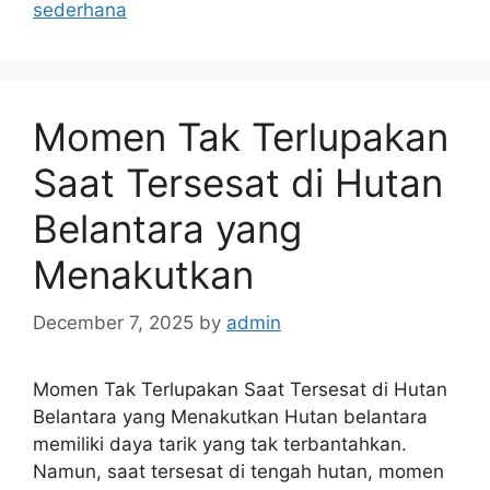
sederhana
Momen Tak Terlupakan
Saat Tersesat di Hutan
Belantara yang
Menakutkan
December 7, 2025
by
admin
Momen Tak Terlupakan Saat Tersesat di Hutan
Belantara yang Menakutkan Hutan belantara
memiliki daya tarik yang tak terbantahkan.
Namun, saat tersesat di tengah hutan, momen