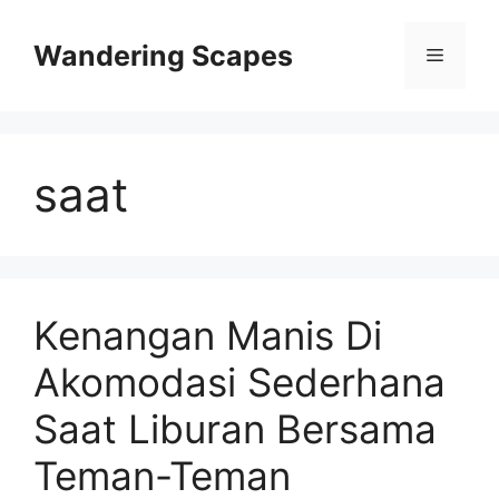
Skip
to
Wandering Scapes
Menu
content
saat
Kenangan Manis Di
Akomodasi Sederhana
Saat Liburan Bersama
Teman-Teman