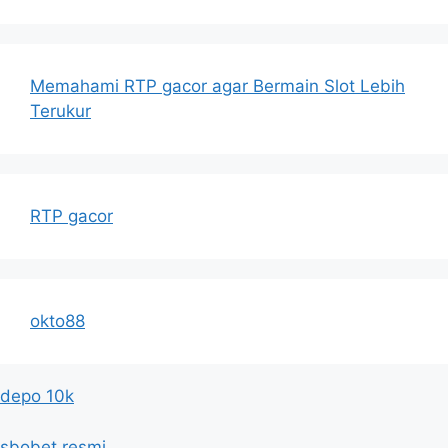
Memahami RTP gacor agar Bermain Slot Lebih
Terukur
RTP gacor
okto88
depo 10k
sbobet resmi