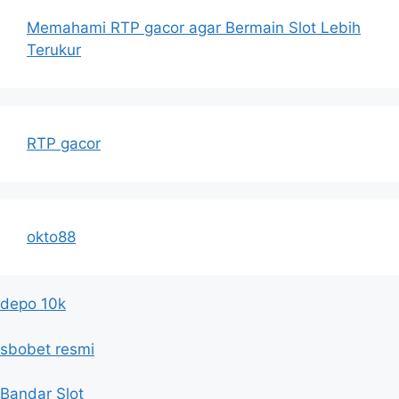
Memahami RTP gacor agar Bermain Slot Lebih
Terukur
RTP gacor
okto88
depo 10k
sbobet resmi
Bandar Slot