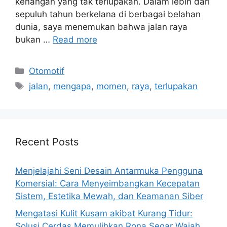
kenangan yang tak terlupakan. Dalam lebih dari
sepuluh tahun berkelana di berbagai belahan
dunia, saya menemukan bahwa jalan raya
bukan …
Read more
Categories
Otomotif
Tags
jalan
,
mengapa
,
momen
,
raya
,
terlupakan
Recent Posts
Menjelajahi Seni Desain Antarmuka Pengguna
Komersial: Cara Menyeimbangkan Kecepatan
Sistem, Estetika Mewah, dan Keamanan Siber
Mengatasi Kulit Kusam akibat Kurang Tidur:
Solusi Cerdas Memulihkan Rona Segar Wajah