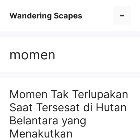
Skip
to
Wandering Scapes
Menu
content
momen
Momen Tak Terlupakan
Saat Tersesat di Hutan
Belantara yang
Menakutkan