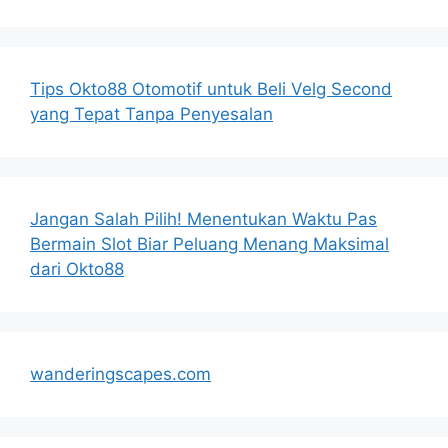
Tips Okto88 Otomotif untuk Beli Velg Second
yang Tepat Tanpa Penyesalan
Jangan Salah Pilih! Menentukan Waktu Pas
Bermain Slot Biar Peluang Menang Maksimal
dari Okto88
wanderingscapes.com