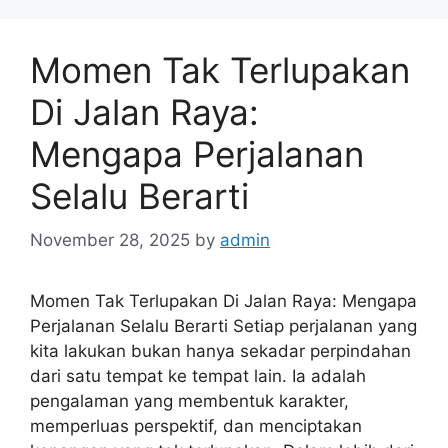
Momen Tak Terlupakan
Di Jalan Raya:
Mengapa Perjalanan
Selalu Berarti
November 28, 2025
by
admin
Momen Tak Terlupakan Di Jalan Raya: Mengapa
Perjalanan Selalu Berarti Setiap perjalanan yang
kita lakukan bukan hanya sekadar perpindahan
dari satu tempat ke tempat lain. Ia adalah
pengalaman yang membentuk karakter,
memperluas perspektif, dan menciptakan