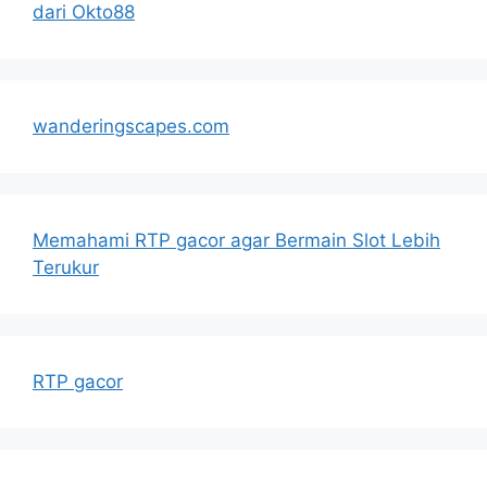
dari Okto88
wanderingscapes.com
Memahami RTP gacor agar Bermain Slot Lebih
Terukur
RTP gacor