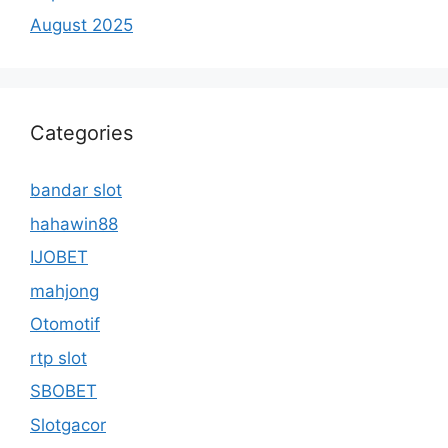
August 2025
Categories
bandar slot
hahawin88
IJOBET
mahjong
Otomotif
rtp slot
SBOBET
Slotgacor