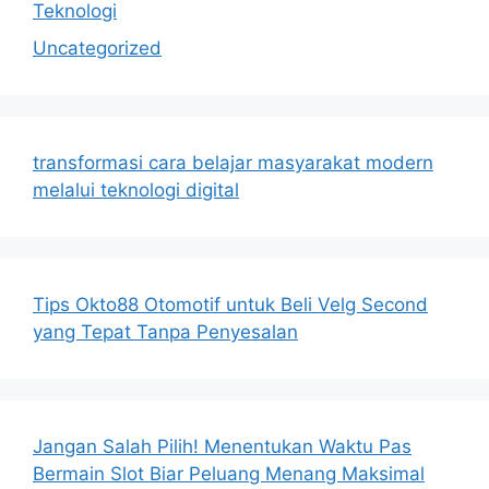
Teknologi
Uncategorized
transformasi cara belajar masyarakat modern
melalui teknologi digital
Tips Okto88 Otomotif untuk Beli Velg Second
yang Tepat Tanpa Penyesalan
Jangan Salah Pilih! Menentukan Waktu Pas
Bermain Slot Biar Peluang Menang Maksimal