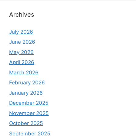
Archives
July 2026
June 2026
May 2026
April 2026
March 2026
February 2026
January 2026
December 2025
November 2025
October 2025
September 2025