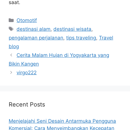
saat.
Categories
Otomotif
Tags
destinasi alam
,
destinasi wisata
,
pengalaman perjalanan
,
tips traveling
,
Travel
blog
Cerita Malam Hujan di Yogyakarta yang
Bikin Kangen
virgo222
Recent Posts
Menjelajahi Seni Desain Antarmuka Pengguna
Komersial: Cara Menyeimbangkan Kecepatan