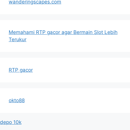
wanderingscapes.com
Memahami RTP gacor agar Bermain Slot Lebih
Terukur
RTP gacor
okto88
depo 10k